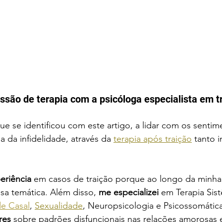
são de terapia com a psicóloga especialista em t
que se identificou com este artigo, a lidar com os sentim
a da infidelidade, através da 
terapia após traição
 tanto i
eriência
 em casos de traição 
porque ao longo da minha c
a temática. Além disso, 
me especializei
 em Terapia Sist
de Casal
, 
Sexualidade
, Neuropsicologia e Psicossomátic
res
 sobre padrões disfuncionais nas relações amorosas 