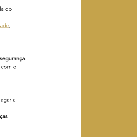
da do 
dade
, 
 segurança
.
 com o 
pagar a 
ças 