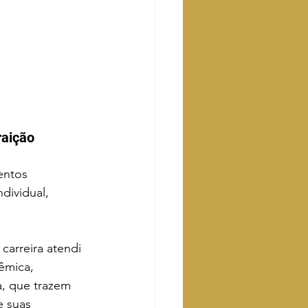
raição
entos 
ndividual, 
arreira atendi 
êmica, 
a, que trazem 
e suas 