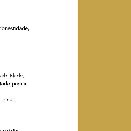
honestidade, 
abilidade, 
tado para a 
, e não 
 traição.