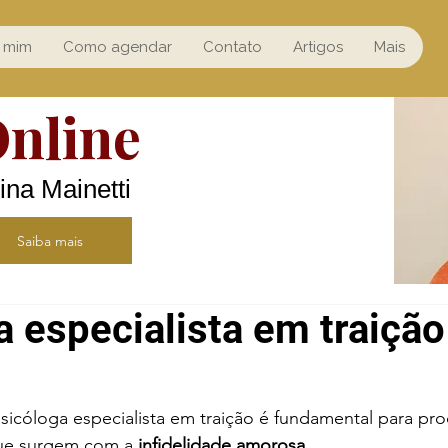
 mim
Como agendar
Contato
Artigos
Mais
Online
ina Mainetti
Saiba mais
a especialista em traição
icóloga especialista em traição é fundamental para pro
ue surgem com a
 infidelidade amorosa
.