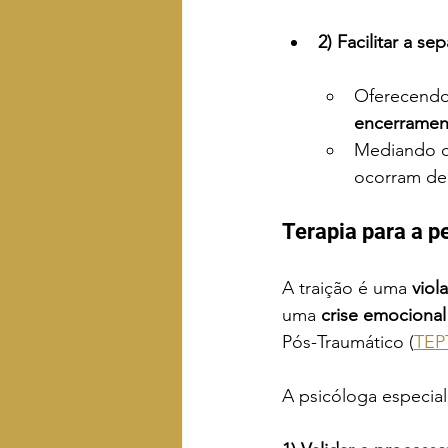
2) Facilitar a se
Oferecendo
encerramen
Mediando c
ocorram de
Terapia para a p
A traição é uma 
viol
uma 
crise emocional
Pós-Traumático (
TEP
A psicóloga especiali