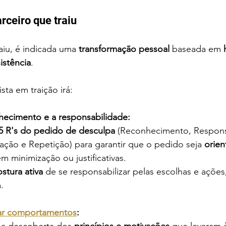
rceiro que traiu
aiu, é indicada uma 
transformação pessoal
 baseada em 
istência
.
sta em traição irá:
hecimento e a responsabilidade:
5 R's do pedido de desculpa
 (Reconhecimento, Respons
ção e Repetição) para garantir que o pedido seja 
orien
em minimização ou justificativas.
stura ativa
 de se responsabilizar pelas escolhas e ações
.
ar comportamentos
:
a descoberta dos
 princípios e motivações
 que levaram à