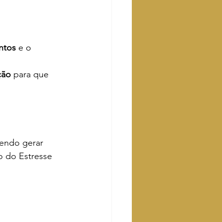
ntos
 e o 
ção
 para que 
endo gerar 
o do Estresse 