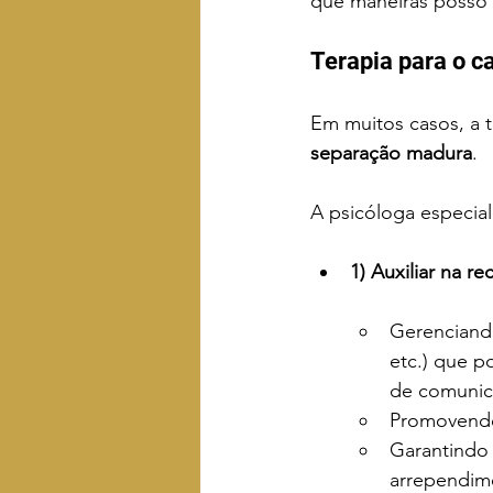
que maneiras posso 
Terapia para o c
Em muitos casos, a t
separação madura
.
A psicóloga especial
1) Auxiliar na r
Gerenciand
etc.) que po
de comunic
Promovendo
Garantindo
arrependim