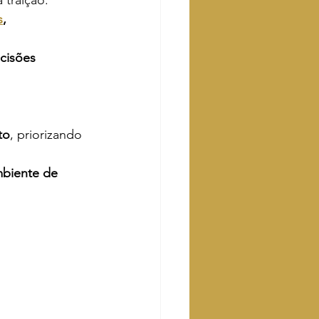
s
, 
cisões 
to
, priorizando 
biente de 