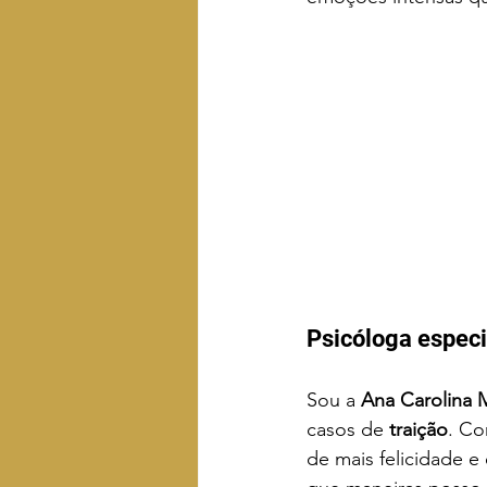
Psicóloga especi
Sou a 
Ana Carolina M
casos de 
traição
. Co
de mais felicidade e 