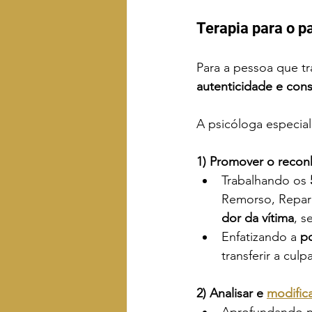
Terapia para o pa
Para a pessoa que tr
autenticidade e cons
A psicóloga especiali
1) Promover o recon
Trabalhando os 
Remorso, Repara
dor da vítima
, s
Enfatizando a 
po
transferir a culpa
2) Analisar e 
modific
Aprofundando n