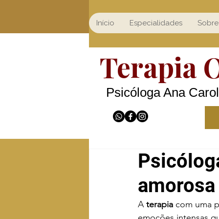
Início
Especialidades
Sobre
Terapia 
Psicóloga Ana Carol
Psicólog
amorosa
A 
terapia
 com uma ps
emoções intensas q