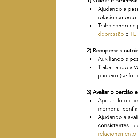
1) Validar e processa
Ajudando a pess
relacionamento 
Trabalhando na
depressão
 e 
TE
2) Recuperar a auto
Auxiliando a pe
Trabalhando a 
v
parceiro (se for
3) Avaliar o perdão e
Apoiando o com
memória, confiar
Ajudando a aval
consistentes
 qu
relacionamento