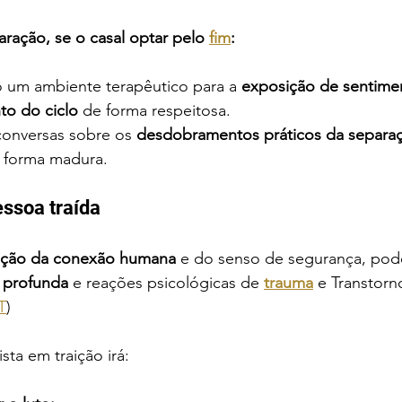
paração, se o casal optar pelo 
fim
:
 um ambiente terapêutico para a 
exposição de sentime
to do ciclo
 de forma respeitosa.
onversas sobre os 
desdobramentos práticos da separa
 forma madura.
essoa traída
ação da conexão humana
 e do senso de segurança, pod
 profunda
 e reações psicológicas de 
trauma
 e Transtorn
T
)
sta em traição irá: