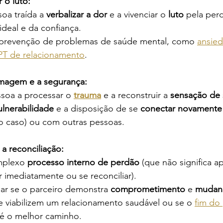
r o luto:
oa traída a 
verbalizar a dor
 e a vivenciar o 
luto
 pela per
ideal e da confiança.
 prevenção de problemas de saúde mental, como 
ansie
PT de relacionamento
.
imagem e a segurança:
ssoa a processar o 
trauma
 e a reconstruir a 
sensação de
ulnerabilidade
 e a disposição de se 
conectar novamente
 o caso) ou com outras pessoas.
 a reconciliação:
plexo 
processo interno de perdão
 (que não significa a
 imediatamente ou se reconciliar).
iar se o parceiro demonstra 
comprometimento
 e 
mudan
e viabilizem um relacionamento saudável ou se o 
fim do 
 é o melhor caminho.