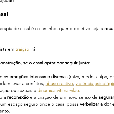
ajudar!
asal
erapia de casal é o caminho, quer o objetivo seja a 
reco
ista em 
traição
 irá:
econstrução, se o casal optar por seguir junto:
o as 
emoções intensas e diversas
 (raiva, medo, culpa, d
dem levar a conflitos, 
abuso reativo
, 
violência psicológi
ação ou sexuais e 
dinâmica vítima-vilão
.
 a 
reconexão
 e a criação de um novo senso de 
seguran
 um espaço seguro onde o casal possa 
verbalizar a dor
 
ento.