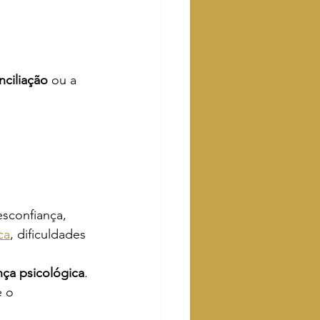
nciliação
 ou a 
esconfiança, 
ca
, dificuldades 
ça psicológica
.
e o 