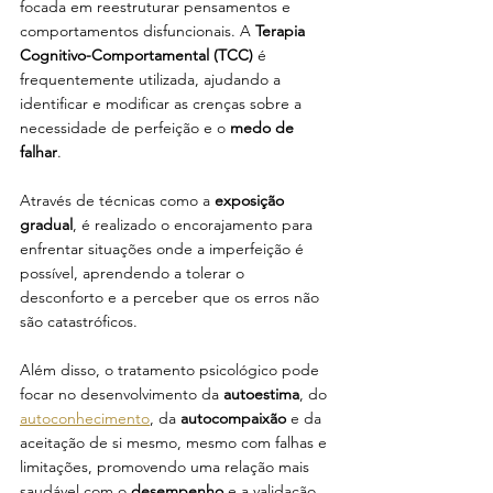
focada em reestruturar pensamentos e 
comportamentos disfuncionais. A 
Terapia 
Cognitivo-Comportamental (TCC)
 é 
frequentemente utilizada, ajudando a 
identificar e modificar as crenças sobre a 
necessidade de perfeição e o 
medo de 
falhar
. 
Através de técnicas como a 
exposição 
gradual
, é realizado o encorajamento para 
enfrentar situações onde a imperfeição é 
possível, aprendendo a tolerar o 
desconforto e a perceber que os erros não 
são catastróficos. 
Além disso, o tratamento psicológico pode 
focar no desenvolvimento da 
autoestima
, do 
autoconhecimento
, da 
autocompaixão
 e da 
aceitação de si mesmo, mesmo com falhas e 
limitações, promovendo uma relação mais 
saudável com o 
desempenho
 e a validação 