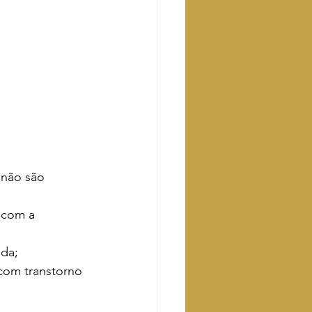
 não são 
 com a 
ida;
com transtorno 