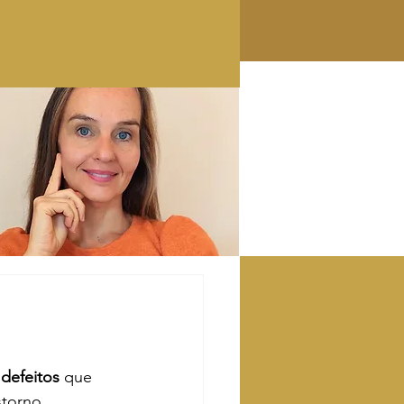
 
defeitos
 que 
storno 