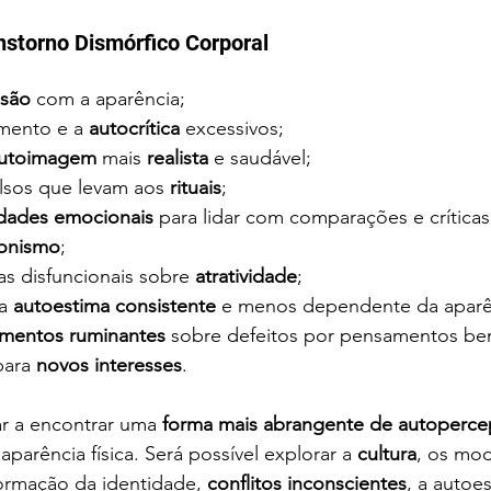
nstorno Dismórfico Corporal
são
 com a aparência;
mento e a 
autocrítica 
excessivos;
utoimagem
 mais
 realista 
e saudável;
lsos que levam aos 
rituais
;
idades emocionais
 para lidar com comparações e críticas
ionismo
;
as disfuncionais sobre 
atratividade
;
a 
autoestima consistente
 e menos dependente da aparênc
mentos ruminantes 
sobre defeitos por pensamentos be
para 
novos interesses
.
ar a encontrar uma
 forma mais abrangente de autoperce
aparência física. Será possível explorar a 
cultura
, os mod
formação da identidade, 
conflitos inconscientes
, a autoe