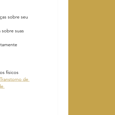
ças sobre seu 
 sobre suas 
etamente 
s físicos 
Transtorno de 
de 