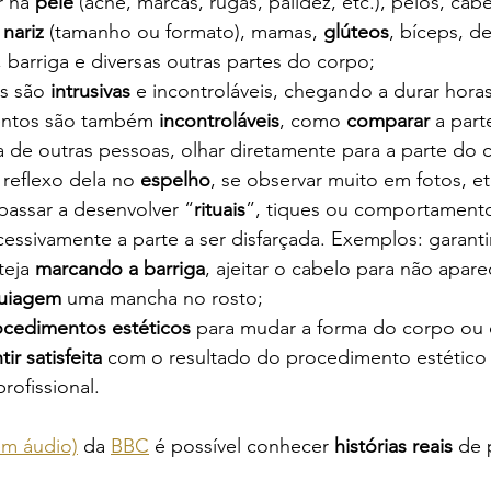
 na 
pele
 (acne, marcas, rugas, palidez, etc.), pelos, cab
 
nariz 
(tamanho ou formato), mamas, 
glúteos
, bíceps, d
, barriga e diversas outras partes do corpo;
s são 
intrusivas
 e incontroláveis, chegando a durar horas
ntos são também
 incontroláveis
, como 
comparar
 a par
de outras pessoas, olhar diretamente para a parte do 
reflexo dela no 
espelho
, se
observar muito em fotos, et
assar a desenvolver “
rituais
”, tiques ou comportamentos
cessivamente a parte a ser disfarçada. Exemplos: garanti
eja 
marcando a barriga
, ajeitar o cabelo para não apare
uiagem 
uma mancha no rosto;
ocedimentos estéticos 
para mudar a forma do corpo ou 
ir satisfeita
 com o resultado do procedimento estético e
rofissional.
em áudio)
da 
BBC
 é possível conhecer 
histórias reais
 de