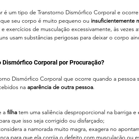
r é um tipo de Transtorno Dismórfico Corporal
e ocorre
 que seu corpo é muito pequeno ou 
insuficientemente 
a e exercícios de musculação excessivamente, às vezes 
guns usam substâncias perigosas para deixar o corpo ain
o Dismórfico Corporal por Procuração?
torno Dismórfico Corporal
que ocorre
quando a pessoa 
cebidos na 
aparência de outra pessoa
. 
 a 
filha 
tem uma saliência desproporcional na barriga e
para que isso seja corrigido ou disfarçado;
considera a namorada muito magra, exagera no aponta
nça para que ela corrija o defeito com musculação ou e