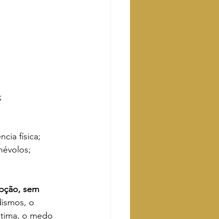
;
ia física;
névolos;
pção, sem 
ismos, o 
stima, o medo 