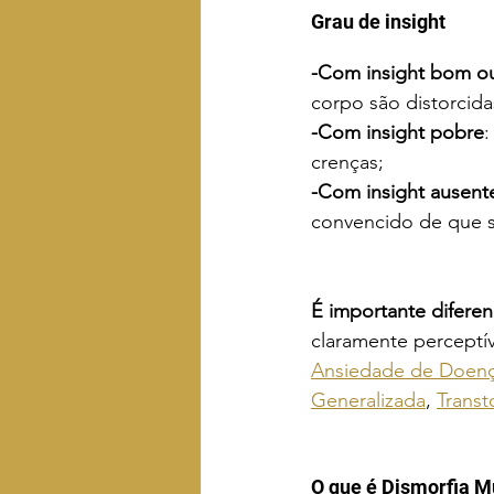
Grau de insight
-Com insight bom ou
corpo são distorcida
-Com insight pobre
:
crenças;
-Com insight ausente
convencido de que s
É importante diferen
claramente perceptív
Ansiedade de Doen
Generalizada
, 
Transt
O que é Dismorfia M