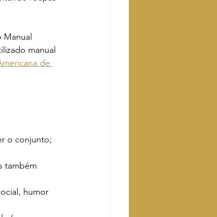
o Manual 
tilizado manual 
Americana de 
er o conjunto; 
as também 
social, humor 