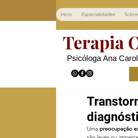
Início
Especialidades
Sobre
Terapia 
Psicóloga Ana Carol
Transtor
diagnósti
Uma
 preocupação ex
são leves ou imperce