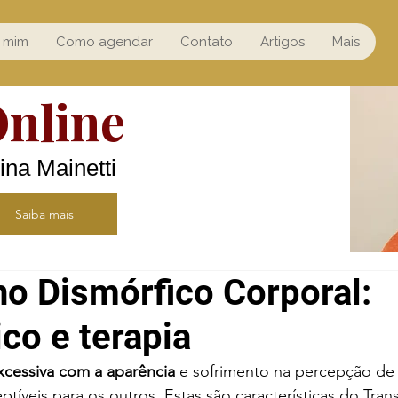
 mim
Como agendar
Contato
Artigos
Mais
Online
ina Mainetti
Saiba mais
no Dismórfico Corporal:
co e terapia
cessiva com a aparência
 e sofrimento na percepção de
ptíveis para os outros. Estas são características do Tran