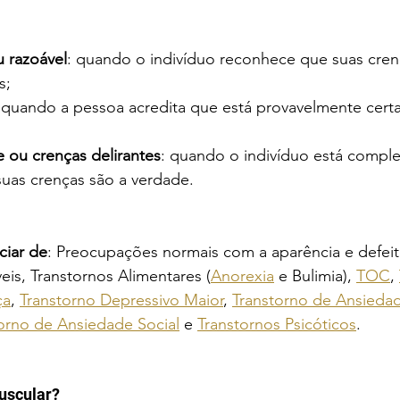
 razoável
: quando o indivíduo reconhece que suas cren
s;
 quando a pessoa acredita que está provavelmente certa
 ou crenças delirantes
: quando o indivíduo está compl
uas crenças são a verdade.
ciar de
: Preocupações normais com a aparência e defeito
eis, Transtornos Alimentares (
Anorexia
 e Bulimia), 
TOC
, 
ça
, 
Transtorno Depressivo Maior
, 
Transtorno de Ansieda
orno de Ansiedade Social
 e 
Transtornos Psicóticos
.
uscular?