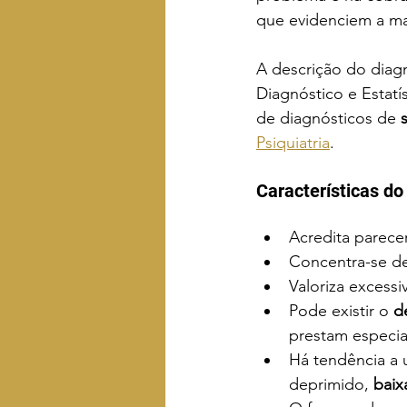
que evidenciem a m
A descrição do diag
Diagnóstico e Estatí
de diagnósticos de 
Psiquiatria
. 
Características do
Acredita parecer
Concentra-se d
Valoriza excessi
Pode existir o 
d
prestam especia
Há tendência a 
deprimido,
 baix