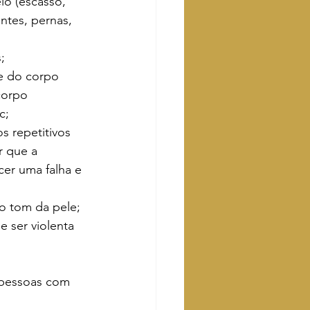
elo (escasso, 
entes, pernas, 
;
te do corpo 
corpo 
c;
 repetitivos 
r que a 
cer uma falha e 
o tom da pele;
 ser violenta 
 pessoas com 