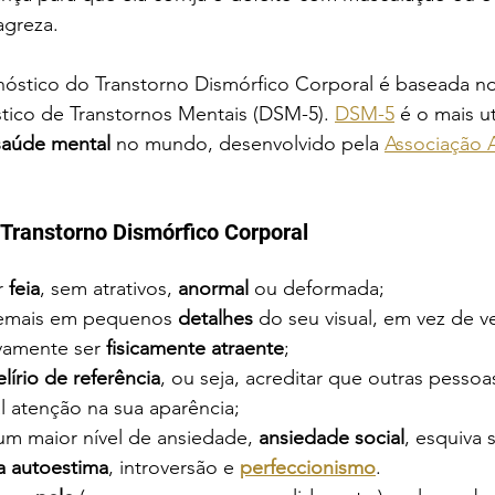
agreza.
nóstico do Transtorno Dismórfico Corporal é baseada n
stico de Transtornos Mentais (DSM-5). 
DSM-5
 é o mais u
saúde mental 
no mundo, desenvolvido pela 
Associação 
 Transtorno Dismórfico Corporal
 
feia
, sem atrativos, 
anormal
 ou deformada;
emais em pequenos
 detalhes
 do seu visual, em vez de v
vamente ser 
fisicamente atraente
;
elírio de referência
, ou seja, acreditar que outras pesso
l atenção na sua aparência;
um maior nível de ansiedade, 
ansiedade social
, esquiva 
a autoestima
, introversão e 
perfeccionismo
.