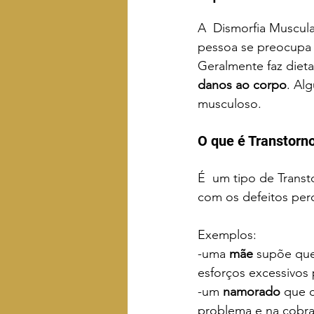
A  Dismorfia Muscula
pessoa se preocupa
Geralmente faz diet
danos ao corpo
. Al
musculoso.
O que é Transtorn
É  um tipo de Trans
com os defeitos per
Exemplos: 
-uma 
mãe
 supõe que
esforços excessivos 
-um 
namorado
 que 
problema e na cobra