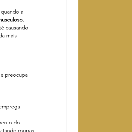
 quando a 
musculoso
. 
até causando 
da mais 
se preocupa 
 emprega 
mento do 
vitando roupas 