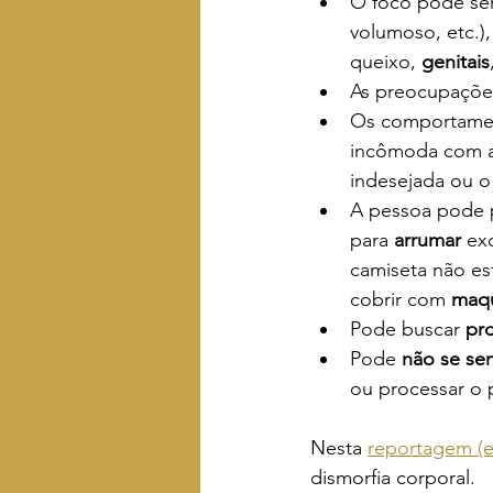
O foco pode ser
volumoso, etc.),
queixo, 
genitais
As preocupaçõe
Os comportame
incômoda com a 
indesejada ou o 
A pessoa pode p
para 
arrumar
 ex
camiseta não est
cobrir com 
maq
Pode buscar 
pr
Pode 
não se sent
ou processar o p
Nesta 
reportagem (
dismorfia corporal.