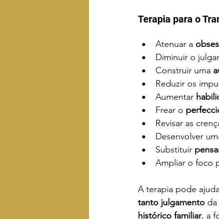
Terapia para o Tra
Atenuar a 
obses
Diminuir o julga
Construir uma 
a
Reduzir os impu
Aumentar 
habil
Frear o 
perfecc
Revisar as crenç
Desenvolver um
Substituir 
pensa
Ampliar o foco 
A terapia pode ajud
tanto julgamento 
da 
histórico familiar
, a 