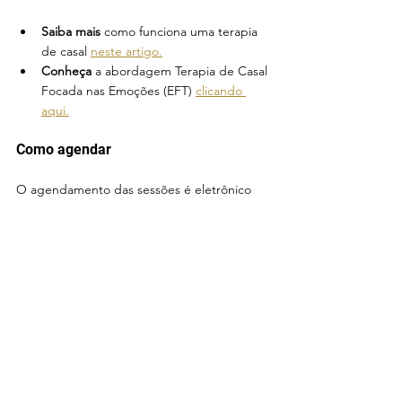
Saiba mais 
como funciona uma terapia 
de casal 
neste artigo.
Conheça 
a abordagem Terapia de Casal 
Focada nas Emoções (EFT) 
clicando 
aqui.
Como agendar 
O agendamento das sessões é eletrônico 
no meu consultório virtual que fica na 
plataforma de terapia online 
Zenklub
. 
Você 
pode consultar o 
valor da sessão
 e a minha 
agenda
, que aparece com todos os horários 
disponíveis e já convertidos para o seu fuso 
horário local.
 Você pode realizar suas 
sessões pelo site no computador ou pelo 
app no seu celular. Caso precise, há um 
passo a passo
 de como agendar no 
meu 
site
.