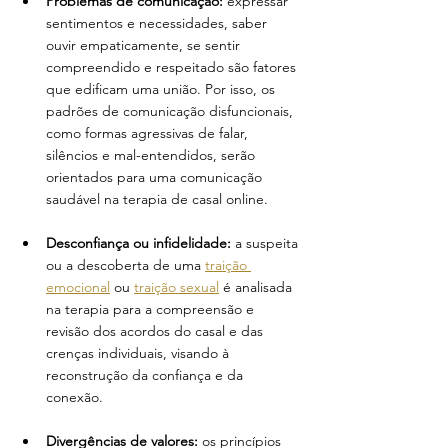
Problemas de comunicação: 
expressar 
sentimentos e necessidades, saber 
ouvir empaticamente, se sentir 
compreendido e respeitado são fatores 
que edificam uma união. Por isso, os 
padrões de comunicação disfuncionais, 
como formas agressivas de falar, 
silêncios e mal-entendidos, serão 
orientados para uma comunicação 
saudável na terapia de casal online.
Desconfiança ou infidelidade:
 a suspeita 
ou a descoberta de uma 
traição 
emocional
 ou 
traição sexual
 é analisada 
na terapia para a compreensão e 
revisão dos acordos do casal e das 
crenças individuais, visando à 
reconstrução da confiança e da 
conexão.
Divergências de valores: 
os princípios 