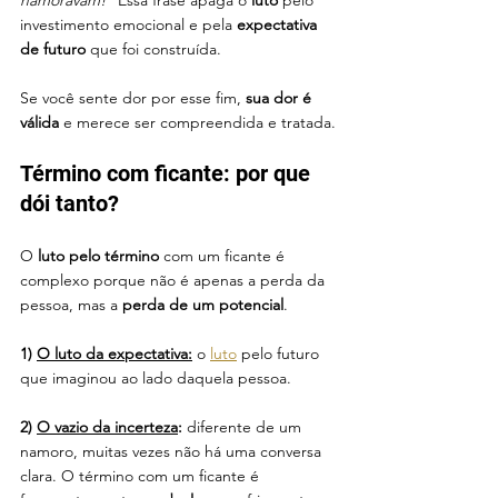
namoravam!
” Essa frase apaga o 
luto
 pelo 
investimento emocional e pela 
expectativa 
de futuro 
que foi construída.
Se você sente dor por esse fim, 
sua dor é 
válida
 e merece ser compreendida e tratada.
Término com ficante: por que 
dói tanto?
O
 luto pelo término 
com um ficante é 
complexo porque não é apenas a perda da 
pessoa, mas a 
perda de um potencial
.
1) 
O luto da expectativa:
 o 
luto
 pelo futuro 
que imaginou ao lado daquela pessoa.
2) 
O vazio da incerteza
:
 diferente de um 
namoro, muitas vezes não há uma conversa 
clara. O término com um ficante é 