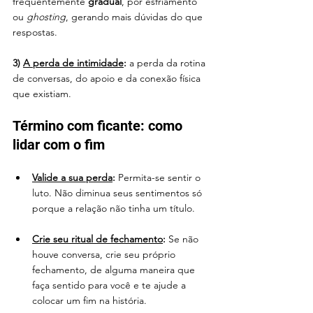
frequentemente 
gradual
, por esfriamento 
ou 
ghosting
, gerando mais dúvidas do que 
respostas.
3) 
A perda de intimidade
: 
a perda da rotina 
de conversas, do apoio e da conexão física 
que existiam.
Término com ficante: como 
lidar com o fim
Valide a sua perda
: 
Permita-se sentir o 
luto. Não diminua seus sentimentos só 
porque a relação não tinha um título. 
Crie seu ritual de fechamento
: 
Se não 
houve conversa, crie seu próprio 
fechamento, de alguma maneira que 
faça sentido para você e te ajude a 
colocar um fim na história.