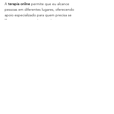
A 
terapia online
 permite que eu alcance 
pessoas em diferentes lugares, oferecendo 
apoio especializado para quem precisa se
libertar
 ou se 
curar 
de um relacionamento 
abusivo.
A flexibilidade da terapia online facilita o 
acesso ao tratamento, permitindo que você 
participe das sessões de 
qualquer lugar
: 
casa, trabalho, carro, praça, etc.
A plataforma 
Zenklub
, que adotei como 
ferramenta de trabalho para atendimento 
online 
desde 2017
, me permite oferecer aos 
pacientes um 
consultório virtual 
completo. 
Você pode consultar o 
valor da sessão
 e a 
minha 
agenda
, que aparece com todos os 
horários disponíveis e já convertidos para o 
seu fuso horário local.
 Além disso, o 
pagamento é realizado de forma prática, 
seja através de cartão de crédito ou PIX. As 