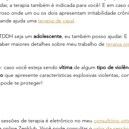
dar, a terapia também é indicada para você! E em caso 
so onde um ou os dois apresentam irritabilidade crônic
rande ajuda uma 
terapia de casal
.
TDDH seja um 
adolescente
, eu também posso ajudar. E
 saber maiores detalhes sobre meu trabalho de 
terapia o
e: caso você esteja sendo
 vítima 
de algum 
tipo de violên
mo
 que apresente características explosivas violentas, co
 pode te proteger!
essões de terapia é eletrônico no meu 
consultório virt
a online Zenklub. 
Você pode consultar o 
valor da sessão