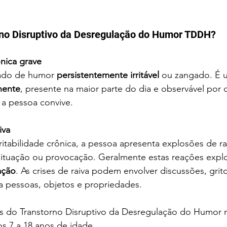
rno Disruptivo da Desregulação do Humor TDDH?
ônica grave
ado de humor 
persistentemente irritável
 ou zangado. É 
nente
, presente na maior parte do dia e observável por 
a pessoa convive.
iva
ritabilidade crônica, a pessoa apresenta explosões de ra
situação ou provocação. Geralmente estas reações expl
ação
. As crises de raiva podem envolver discussões, gritos
tra pessoas, objetos e propriedades.
as do Transtorno Disruptivo da Desregulação do Humor
s 7 a 18 anos de idade.