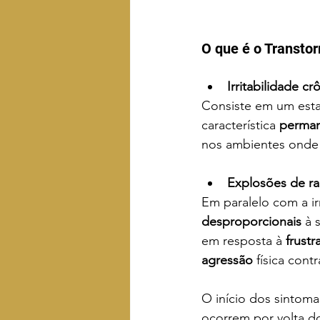
O que é o Transto
Irritabilidade cr
Consiste em um est
característica 
perma
nos ambientes onde 
Explosões de ra
Em paralelo com a ir
desproporcionais
 à 
em resposta à 
frustr
agressão
 física con
O início dos sintom
ocorrem por volta do