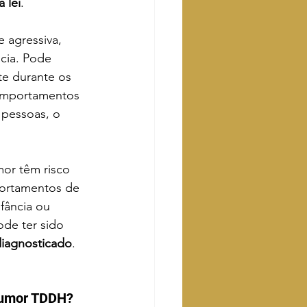
a lei
.
 agressiva, 
cia. Pode 
te durante os 
omportamentos 
 pessoas, o 
or têm risco 
ortamentos de 
fância ou 
ode ter sido 
iagnosticado
.
 Humor TDDH?