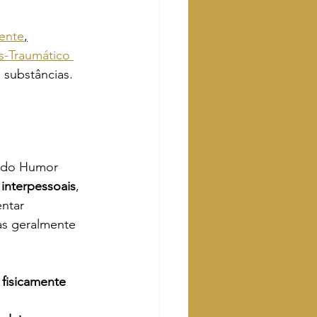
tente
,
s-Traumático 
 substâncias.
o do Humor 
 interpessoais
, 
ntar 
as geralmente 
 fisicamente
 