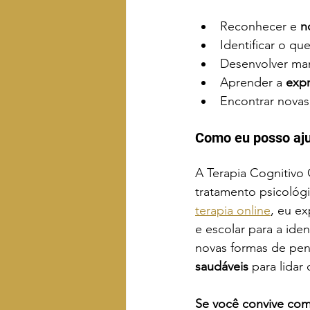
Reconhecer e 
n
Identificar o qu
Desenvolver man
Aprender a
 exp
Encontrar novas
Como eu posso aj
A Terapia Cognitivo
tratamento psicológ
terapia online
, eu ex
e escolar para a ide
novas formas de pens
saudáveis
 para lidar
Se você convive co