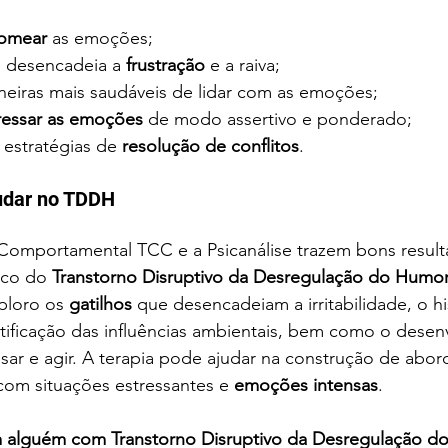
omear
 as emoções;
e desencadeia a 
frustração
 e a raiva;
eiras mais saudáveis de lidar com as emoções;
ressar as emoções 
de modo assertivo e ponderado;
 estratégias de 
resolução de conflitos
.
udar no TDDH
 Comportamental TCC e a Psicanálise trazem bons result
ico do 
Transtorno Disruptivo da Desregulação do Humo
ploro os 
gatilhos 
que desencadeiam a irritabilidade, o his
ntificação das influências ambientais, bem como o dese
ar e agir. A terapia pode ajudar na construção de abor
 com situações estressantes e 
emoções intensas
.
m alguém com Transtorno Disruptivo da Desregulação 