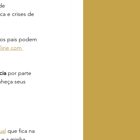
de 
a e crises de 
 os pais podem 
nline com 
cia 
por parte 
nheça seus 
ual
 que fica na 
 e a minha 