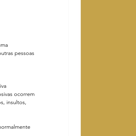
uma 
outras pessoas 
iva 
osivas ocorrem 
, insultos, 
 normalmente 