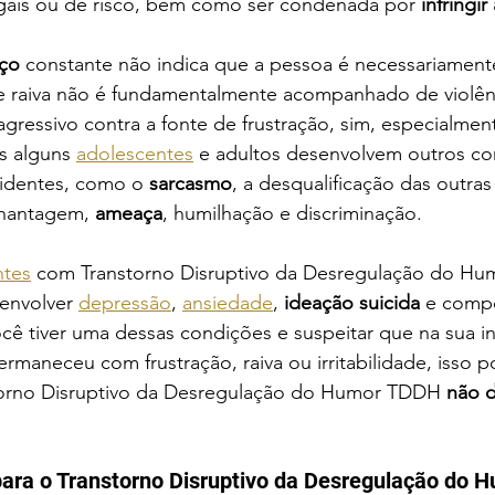
ais ou de risco, bem como ser condenada por 
infringir 
iço
 constante não indica que a pessoa é necessariamente
e raiva não é fundamentalmente acompanhado de violên
gressivo contra a fonte de frustração, sim, especialmen
s alguns 
adolescentes
 e adultos desenvolvem outros c
identes, como o 
sarcasmo
, a desqualificação das outras
chantagem, 
ameaça
, humilhação e discriminação.
ntes
 com Transtorno Disruptivo da Desregulação do Hum
envolver 
depressão
, 
ansiedade
,
 ideação suicida
 e comp
você tiver uma dessas condições e suspeitar que na sua in
rmaneceu com frustração, raiva ou irritabilidade, isso p
torno Disruptivo da Desregulação do Humor TDDH 
não d
para o Transtorno Disruptivo da Desregulação do