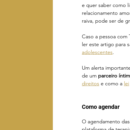
e quer saber como li
relacionamento amoro
raiva, pode ser de g
Caso a pessoa com 
ler este artigo para
adolescentes
.
Um alerta important
de um 
parceiro ínti
direitos
 e como a 
lei
Como agendar 
O agendamento das s
plataforma de terapi