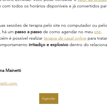
 com todos os horários disponíveis e já convertidos par
suas sessões de terapia pelo site no computador ou pel
e, há um
 passo a passo
 de como agendar no meu 
site
.
m é possível realizar 
terapia de casal online
 para trata
comportamento
 irritadiço e explosivo 
dentro do relacion
na Mainetti
netti.com
Agendar