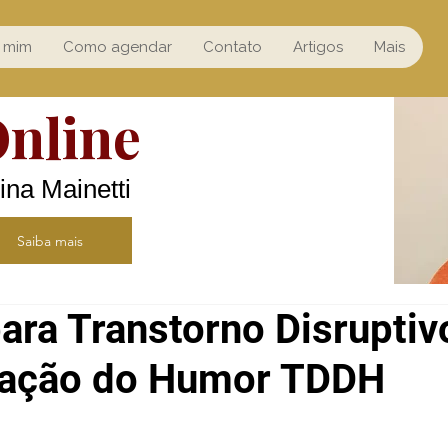
 mim
Como agendar
Contato
Artigos
Mais
Online
ina Mainetti
Saiba mais
ara Transtorno Disruptiv
lação do Humor TDDH