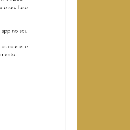
a o seu fuso 
o app no seu 
r as causas e 
amento. 