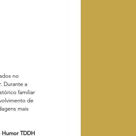
ados no 
r
. Durante a 
tórico familiar 
nvolvimento de 
dagens mais 
do Humor TDDH 