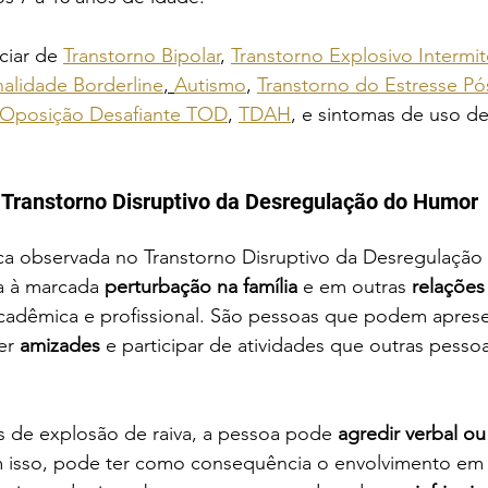
ciar de 
Transtorno Bipolar
, 
Transtorno Explosivo Intermi
nalidade Borderline
, 
Autismo
, 
Transtorno do Estresse Pó
 Oposição Desafiante TOD
, 
TDAH
, e sintomas de uso de
Transtorno Disruptivo da Desregulação do Humor
nica observada no Transtorno Disruptivo da Desregulaçã
 à marcada 
perturbação na família
 e em outras 
relações
adêmica e profissional. São pessoas que podem aprese
er 
amizades
 e participar de atividades que outras pesso
s de explosão de raiva, a pessoa pode 
agredir verbal ou
 isso, pode ter como consequência o envolvimento em