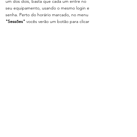
um dos dois, basta que cada um entre no 
seu equipamento, usando o mesmo login e 
senha. Perto do horário marcado, no menu
"Sessões"
 vocês verão um botão para clicar 
e entrar na videochamada. 
Psicóloga Ana Carolina Mainetti
CRP 08/17342
www.anacarolinamainetti.com
Agendar