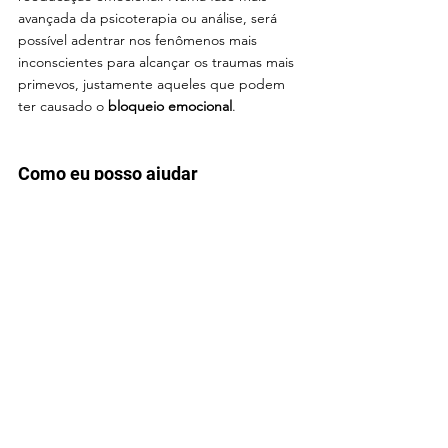
avançada da psicoterapia ou análise, será 
possível adentrar nos fenômenos mais 
inconscientes para alcançar os traumas mais 
primevos, justamente aqueles que podem 
ter causado o
 bloqueio emocional
.
Como eu posso ajudar
Posso ajudar você que se identificou com 
traços de Alexitimia através da 
terapia 
individual online
. Lembre que você não 
precisa permanecer sozinho na busca por 
compreender por que se sente diferente 
ou é criticado. Ter 
acompanhamento 
psicológico
 pode transformar a dificuldade 
em reconhecer emoções para um 
autoconhecimento considerável sobre seus 
sentimentos e os dos outros. Se quiser 
conhecer mais sobre minha trajetória 