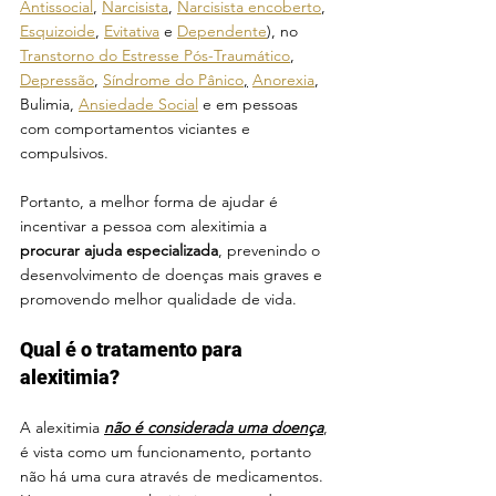
Antissocial
, 
Narcisista
, 
Narcisista encoberto
, 
Esquizoide
, 
Evitativa
 e 
Dependente
), no 
Transtorno do Estresse Pós-Traumático
, 
Depressão
, 
Síndrome do Pânico
,
Anorexia
, 
Bulimia, 
Ansiedade Social
 e em pessoas 
com comportamentos viciantes e 
compulsivos.
Portanto, a melhor forma de ajudar é 
incentivar a pessoa com alexitimia a 
procurar ajuda especializada
, prevenindo o 
desenvolvimento de doenças mais graves e 
promovendo melhor qualidade de vida.
Qual é o tratamento para 
alexitimia?
A alexitimia 
não é considerada uma doença
, 
é vista como um funcionamento, portanto 
não há uma cura através de medicamentos. 