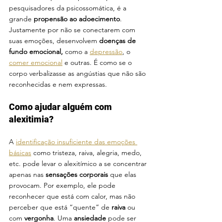
pesquisadores da psicossomática, é a 
grande 
propensão ao adoecimento
. 
Justamente por não se conectarem com 
suas emoções, desenvolvem 
doenças de 
fundo emocional, 
como a 
depressão
, o 
comer emocional
 e outras. É como se o 
corpo verbalizasse as angústias que não são 
reconhecidas e nem expressas.
Como ajudar alguém com 
alexitimia?
A
identificação insuficiente das emoções 
básicas
 como tristeza, raiva, alegria, medo, 
etc. pode levar o alexitímico a se concentrar 
apenas nas 
sensações corporais
 que elas 
provocam. Por exemplo, ele pode 
reconhecer que está com calor, mas não 
perceber que está “quente” de 
raiva
 ou 
com 
vergonha
. Uma 
ansiedade
 pode ser 