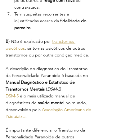
pelos outros e 
reage com raiva
 ou 
contra-ataca;
Tem suspeitas recorrentes e 
injustificadas acerca da
 fidelidade do 
parceiro
.
B) 
Não é explicado por 
transtornos 
psicóticos
, sintomas psicóticos de outros 
transtornos ou por outra condição médica.
A descrição do diagnóstico do Transtorno 
da Personalidade Paranoide é baseada no 
Manual Diagnóstico e Estatístico de 
Transtornos Mentais
 (
DSM-5
). 
DSM-5
 é o mais utilizado manual de 
diagnósticos de 
saúde mental 
no mundo, 
desenvolvido pela 
Associação Americana de 
Psiquiatria
. 
É importante diferenciar o Transtorno da 
Personalidade Paranoide de outros 