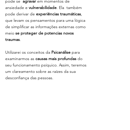
pode se  
agravar
 em momentos de 
ansiedade e 
vulnerabilidade
. Ela  também 
pode derivar de 
experiências traumáticas
, 
que levam os pensamentos para uma lógica 
de simplificar as informações externas como 
meio 
se proteger de potencias novos 
traumas
. 
Utilizarei os conceitos da 
Psicanálise
 para 
examinarmos as 
causas mais profundas
 do 
seu funcionamento psíquico. Assim, teremos 
um clareamento sobre as raízes da sua 
desconfiança das pessoas.
Como a paranoia é uma distorção na 
percepção e na cognição
, a Terapia 
Cognitivo Comportamental 
TCC
 será usada 
durante o processo terapêutico. Será feita a 
reestruturação das crenças cognitivas 
disfuncionais
, a fim de que os pensamentos 
automáticos e catastróficos possam ser 