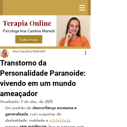
Terapia Online
Psicóloga Ana Carolina Mainetti
Saiba mais
Ana Carolina Mainetti
Transtorno da
Personalidade Paranoide:
vivendo em um mundo
ameaçador
Atualizado:
5 de dez. de 2025
Um padrão de 
desconfiança excessiva e 
generalizada
, com suspeitas de 
deslealdade, maldade e 
infidelidade
, 
mesmo 
sem evidências
, leva as pessoas com 