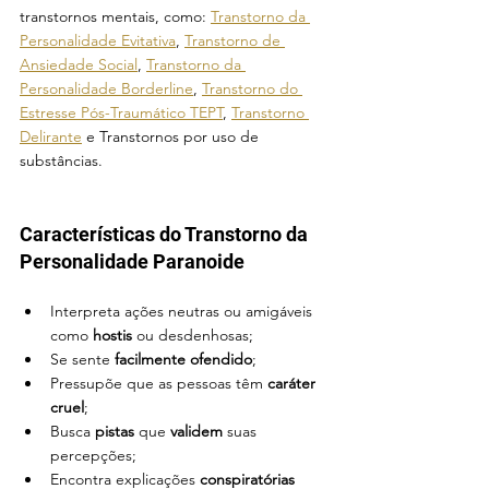
transtornos mentais, como: 
Transtorno da 
Personalidade Evitativa
, 
Transtorno de 
Ansiedade Social
, 
Transtorno da 
Personalidade Borderline
, 
Transtorno do 
Estresse Pós-Traumático TEPT
, 
Transtorno 
Delirante
 e Transtornos por uso de 
substâncias.
Características do Transtorno da 
Personalidade Paranoide
Interpreta ações neutras ou amigáveis 
como 
hostis
 ou
desdenhosas
;
Se sente
 facilmente ofendido
;
Pressupõe que as pessoas têm 
caráter 
cruel
;
Busca 
pistas 
que 
validem 
suas 
percepções;
Encontra explicações 
conspiratórias