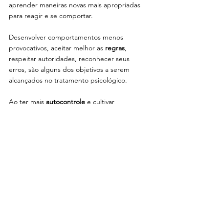
aprender maneiras novas mais apropriadas 
para reagir e se comportar. 
Desenvolver comportamentos menos 
provocativos, aceitar melhor as 
regras
, 
respeitar autoridades, reconhecer seus 
erros, são alguns dos objetivos a serem 
alcançados no tratamento psicológico. 
Ao ter mais 
autocontrole
 e cultivar 
interações pessoais mais 
positivas
, 
naturalmente o mundo deixará de parecer 
tão incômodo.
Se você se identificou com este artigo e 
precisa de 
ajuda 
para lidar com os sintomas 
do TOD em adultos, eu posso te ajudar 
com 
terapia online
. 
Ou, se você convive com alguém que 